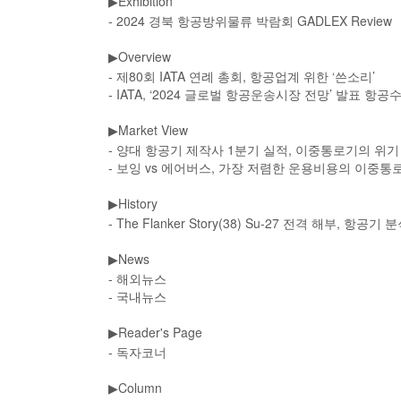
Exhibition
▶
- 2024 경북 항공방위물류 박람회 GADLEX Review
Overview
▶
- 제80회 IATA 연례 총회, 항공업계 위한 ‘쓴소리’
- IATA, ‘2024 글로벌 항공운송시장 전망’ 발표 항
Market View
▶
- 양대 항공기 제작사 1분기 실적, 이중통로기의 위기
- 보잉 vs 에어버스, 가장 저렴한 운용비용의 이중통
History
▶
- The Flanker Story(38) Su-27 전격 해부, 항공기 분
News
▶
- 해외뉴스
- 국내뉴스
Reader's Page
▶
- 독자코너
Column
▶