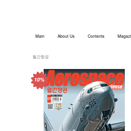
Main
About Us
Contents
Magaz
월간항공
10%