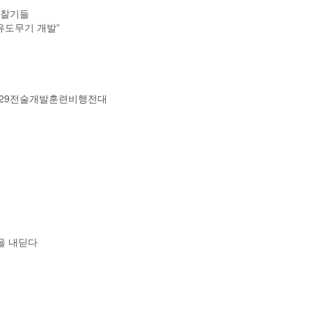
정찰기들
 유도무기 개발”
하는 제29전술개발훈련비행전대
을 내딛다