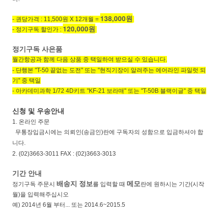
138,000원
- 권당가격 : 11,500원 X 12개월 =
120,000원
- 정기구독 할인가 :
정기구독 사은품
월간항공과 함께 다음 상품
중 택일하여 받으실 수 있습니다.
- 단행본 "T-50 끝없는 도전" 또는 "현직기장이 알려주는 에어라인 파일럿 되
기" 중 택일
- 아카데미과학 1/72 4D키트 "KF-21 보라매" 또는 "T-50B 블랙이글" 중 택일
신청 및 우송안내
1. 온라인 주문
무통장입금시에는 의뢰인(송금인)란에 구독자의 성함으로 입금하셔야 합
니다.
2. (02)3663-3011 FAX : (02)3663-3013
기간 안내
배송지 정보
메모
정기구독 주문시
를 입력할 때
란에 원하시는 기간(시작
월)을 입력해주십시오
예) 2014년 6월 부터... 또는 2014.6~2015.5