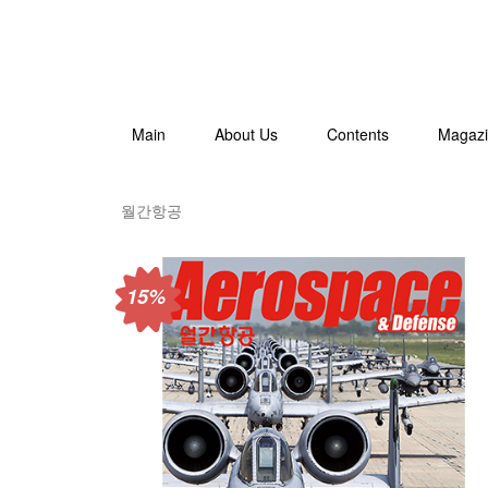
Main
About Us
Contents
Magaz
월간항공
15%