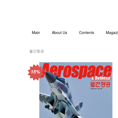
Main
About Us
Contents
Magaz
월간항공
15%