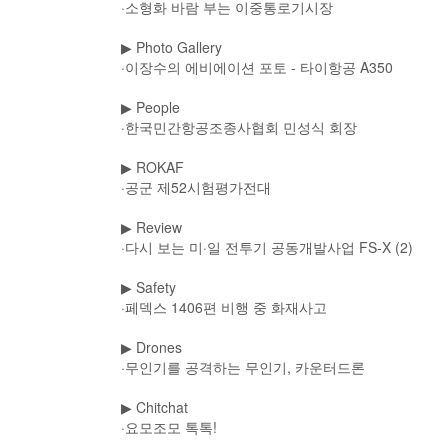
·소형화 바람 부는 이중통로기시장
▶
Photo Gallery
·이장수의 에비에이션 포토 - 타이항공 A350
▶
People
·한국민간항공조종사협회 민성식 회장
▶
ROKAF
·공군 제52시험평가전대
▶
Review
·다시 보는 미·일 전투기 공동개발사업 FS-X (2)
▶
Safety
·페덱스 1406편 비행 중 화재사고
▶
Drones
·무인기를 공격하는 무인기, 카운터드론
▶
Chitchat
·요모조모 톡톡!