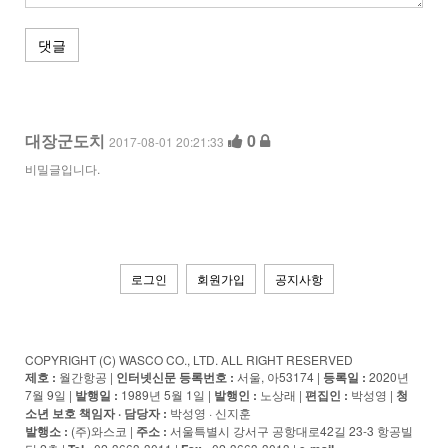
댓글
대장군도치
0
2017-08-01 20:21:33
비밀글입니다.
로그인
회원가입
공지사항
COPYRIGHT (C) WASCO CO., LTD. ALL RIGHT RESERVED
제호 :
월간항공 |
인터넷신문 등록번호 :
서울, 아53174 |
등록일 :
2020년
7월 9일 |
발행일 :
1989년 5월 1일 |
발행인 :
노상래 |
편집인 :
박성영 |
청
소년 보호 책임자 · 담당자
:
박성영 · 신지훈
발행소 :
(주)와스코 |
주소 :
서울특별시 강서구 공항대로42길 23-3 항공빌