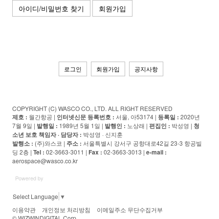
아이디/비밀번호 찾기
회원가입
로그인
회원가입
공지사항
COPYRIGHT (C) WASCO CO., LTD. ALL RIGHT RESERVED
제호 :
월간항공 |
인터넷신문 등록번호 :
서울, 아53174 |
등록일 :
2020년
7월 9일 |
발행일 :
1989년 5월 1일 |
발행인 :
노상래 |
편집인 :
박성영 |
청
소년 보호 책임자 · 담당자
:
박성영 · 신지훈
발행소 :
(주)와스코 |
주소 :
서울특별시 강서구 공항대로42길 23-3 항공빌
딩 2층 |
Tel :
02-3663-3011 |
Fax :
02-3663-3013 |
e-mail :
aerospace@wasco.co.kr
Powered by
Select Language
▼
이용약관
개인정보 처리방침
이메일주소 무단수집거부
© WIZWINDIGITAL Corp.