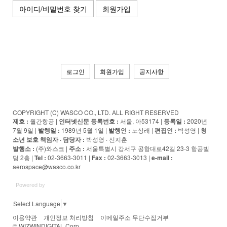
아이디/비밀번호 찾기
회원가입
로그인
회원가입
공지사항
COPYRIGHT (C) WASCO CO., LTD. ALL RIGHT RESERVED
제호 :
월간항공 |
인터넷신문 등록번호 :
서울, 아53174 |
등록일 :
2020년
7월 9일 |
발행일 :
1989년 5월 1일 |
발행인 :
노상래 |
편집인 :
박성영 |
청
소년 보호 책임자 · 담당자
:
박성영 · 신지훈
발행소 :
(주)와스코 |
주소 :
서울특별시 강서구 공항대로42길 23-3 항공빌
딩 2층 |
Tel :
02-3663-3011 |
Fax :
02-3663-3013 |
e-mail :
aerospace@wasco.co.kr
Powered by
Select Language
▼
이용약관
개인정보 처리방침
이메일주소 무단수집거부
© WIZWINDIGITAL Corp.