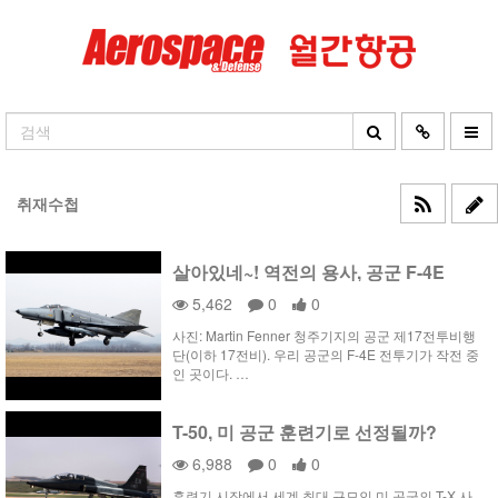
취재수첩
살아있네~! 역전의 용사, 공군 F-4E
5,462
0
0
사진: Martin Fenner 청주기지의 공군 제17전투비행
단(이하 17전비). 우리 공군의 F-4E 전투기가 작전 중
인 곳이다. …
T-50, 미 공군 훈련기로 선정될까?
6,988
0
0
훈련기 시장에서 세계 최대 규모인 미 공군의 T-X 사