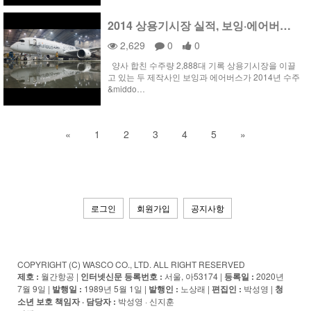
2014 상용기시장 실적, 보잉·에어버스 엎치락뒤치락
2,629
0
0
양사 합친 수주량 2,888대 기록 상용기시장을 이끌
고 있는 두 제작사인 보잉과 에어버스가 2014년 수주
&middo…
«
1
2
3
4
5
»
로그인
회원가입
공지사항
COPYRIGHT (C) WASCO CO., LTD. ALL RIGHT RESERVED
제호 :
월간항공 |
인터넷신문 등록번호 :
서울, 아53174 |
등록일 :
2020년
7월 9일 |
발행일 :
1989년 5월 1일 |
발행인 :
노상래 |
편집인 :
박성영 |
청
소년 보호 책임자 · 담당자
:
박성영 · 신지훈