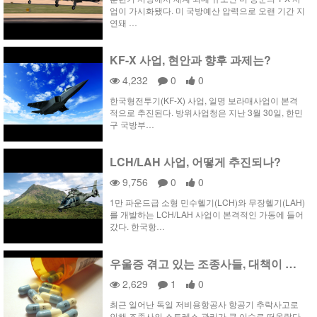
업이 가시화됐다. 미 국방예산 압력으로 오랜 기간 지
연돼 …
KF-X 사업, 현안과 향후 과제는?
4,232
0
0
한국형전투기(KF-X) 사업, 일명 보라매사업이 본격
적으로 추진된다. 방위사업청은 지난 3월 30일, 한민
구 국방부…
LCH/LAH 사업, 어떻게 추진되나?
9,756
0
0
1만 파운드급 소형 민수헬기(LCH)와 무장헬기(LAH)
를 개발하는 LCH/LAH 사업이 본격적인 가동에 들어
갔다. 한국항…
우울증 겪고 있는 조종사들, 대책이 시급하다
2,629
1
0
최근 일어난 독일 저비용항공사 항공기 추락사고로
인해 조종사의 스트레스 관리가 큰 이슈로 떠올랐다.