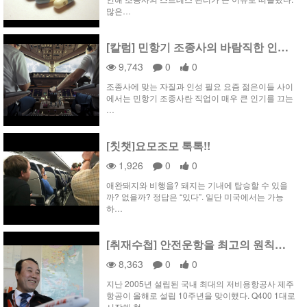
많은…
[칼럼] 민항기 조종사의 바람직한 인성에 대하여
9,743
0
0
조종사에 맞는 자질과 인성 필요 요즘 젊은이들 사이
에서는 민항기 조종사란 직업이 매우 큰 인기를 끄는
…
[칫챗]요모조모 톡톡!!
1,926
0
0
애완돼지와 비행을? 돼지는 기내에 탑승할 수 있을
까? 없을까? 정답은 “있다”. 일단 미국에서는 가능
하…
[취재수첩] 안전운항을 최고의 원칙으로 -제주항공 전영조 운항본부장 인터뷰
8,363
0
0
지난 2005년 설립된 국내 최대의 저비용항공사 제주
항공이 올해로 설립 10주년을 맞이했다. Q400 1대로
시작해 현…