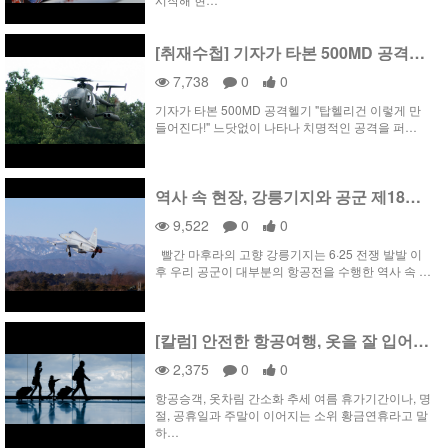
[취재수첩] 기자가 타본 500MD 공격헬기
7,738
0
0
기자가 타본 500MD 공격헬기 "탑헬리건 이렇게 만
들어진다!" 느닷없이 나타나 치명적인 공격을 퍼…
역사 속 현장, 강릉기지와 공군 제18전투비행단
9,522
0
0
빨간 마후라의 고향 강릉기지는 6·25 전쟁 발발 이
후 우리 공군이 대부분의 항공전을 수행한 역사 속 …
[칼럼] 안전한 항공여행, 옷을 잘 입어야 한다?!
2,375
0
0
항공승객, 옷차림 간소화 추세 여름 휴가기간이나, 명
절, 공휴일과 주말이 이어지는 소위 황금연휴라고 말
하…