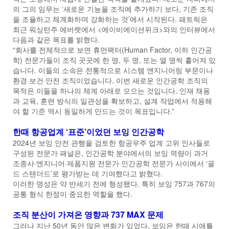
의 그의 임무는 ‘새로운 기능을 조직에 추가하기 보다, 기존 조직
을 조율하고 체계화하며 강화하는 것’에서 시작된다. 패트릭은
최근 워싱턴주 에버렛에서 <에이비에이션위크>와의 인터뷰에서
다음과 같은 목표를 밝혔다.
“회사를 전체적으로 보면 휴먼팩터(Human Factor, 이하 인간공
학) 전문가들이 조직 곳곳에 한 명, 두 명, 또는 열 명씩 흩어져 있
습니다. 이들의 소속은 전통적으로 시스템 엔지니어링 부문이나
환경·보건·안전 조직이었습니다. 이번 새로운 인간공학 조직의
목적은 이들을 하나의 체계 아래로 모으는 것입니다. 인재 채용
과 교육, 훈련 방식의 일관성을 확보하고, 설계 작업에서 적용해
야 할 기준 역시 동일하게 만드는 것이 목표입니다.”
한때 항공업계 ‘표준’이었던 보잉 인간공학
2024년 보잉 안전 관행을 검토한 항공우주 업계 고위 인사들로
구성된 전문가 패널은, 인간공학 분야에서의 보잉 역량이 과거
조종사·엔지니어·제품지원 전문가·인간공학 전문가 사이에서 ‘골
드 스탠더드’로 평가받는 데 기여했다고 밝혔다.
이러한 명성은 약 반세기 전에 형성됐다. 특히 보잉 757과 767의
공통 형식 한정이 중요한 역할을 했다.
조직 분산이 가져온 영향과 737 MAX 문제
그러나 지난 50년 동안 많은 변화가 있었다. 보잉은 한때 시애틀