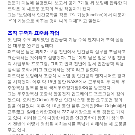
전문가 패널에 설명했다. 보고서 공개 7개월 뒤 보잉에 합류한 패
트릭은 이 새로운 조직의 핵심 책임자가 됐다.
그는 “보잉에서 인간공학을 작은 ‘f’의 기능(function)에서 대문자
‘F’의 기능으로 바꾸는 것이 나의 과제”라고 말했다.
조직 구축과 표준화 작업
첫 번째 주요 과제였던 인간공학 기능 수석 엔지니어 조직 설립
은 대부분 완료된 상태다.
패트릭은 남은 과제가 보잉 전반에서 인간공학 실무를 조율하고
표준화하는 것이라고 설명했다. 그는 “이제 남은 일은 보잉 전반,
각 사업부와 프로그램, 그리고 인력 전반에 걸쳐 인간공학 적용
방식을 조화시키고 표준화하는 것”이라고 밝혔다.
패트릭은 보잉에서 조종석 시스템 및 인간공학 엔지니어로 경력
을 시작했다. 이후 약 15년 동안 NASA에서 근무하며 두 차례 우
주왕복선 임무를 통해 국제우주정거장(ISS)을 방문했다.
그는 우주왕복선 조종석 항공전자 업그레이드 프로그램에 참여
했으며, 오리온(Orion) 우주선 인간시스템 통합 요구조건 정의
팀을 이끌었다. 이후 약 10년 동안 블루 오리진(Blue Origin)에서
근무했고, 알래스카항공에서 737 부기장으로 비행 경험도 가지
고 있다. 이러한 그의 다양한 배경은 인간공학이 항공기 생애주
기 전반에 어떻게 영향을 미치는지를 폭넓게 이해하는 데 도움을
주고 있다.