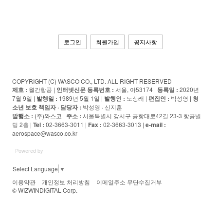
로그인
회원가입
공지사항
COPYRIGHT (C) WASCO CO., LTD. ALL RIGHT RESERVED
제호 :
월간항공 |
인터넷신문 등록번호 :
서울, 아53174 |
등록일 :
2020년
7월 9일 |
발행일 :
1989년 5월 1일 |
발행인 :
노상래 |
편집인 :
박성영 |
청
소년 보호 책임자 · 담당자
:
박성영 · 신지훈
발행소 :
(주)와스코 |
주소 :
서울특별시 강서구 공항대로42길 23-3 항공빌
딩 2층 |
Tel :
02-3663-3011 |
Fax :
02-3663-3013 |
e-mail :
aerospace@wasco.co.kr
Powered by
Select Language
▼
이용약관
개인정보 처리방침
이메일주소 무단수집거부
© WIZWINDIGITAL Corp.