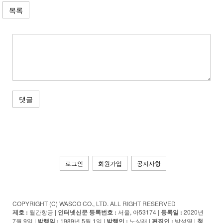
목록
댓글
로그인
회원가입
공지사항
COPYRIGHT (C) WASCO CO., LTD. ALL RIGHT RESERVED
제호 :
월간항공 |
인터넷신문 등록번호 :
서울, 아53174 |
등록일 :
2020년
7월 9일 |
발행일 :
1989년 5월 1일 |
발행인 :
노상래 |
편집인 :
박성영 |
청