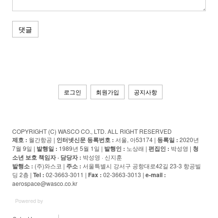
댓글
로그인
회원가입
공지사항
COPYRIGHT (C) WASCO CO., LTD. ALL RIGHT RESERVED
제호 :
월간항공 |
인터넷신문 등록번호 :
서울, 아53174 |
등록일 :
2020년
7월 9일 |
발행일 :
1989년 5월 1일 |
발행인 :
노상래 |
편집인 :
박성영 |
청
소년 보호 책임자 · 담당자
:
박성영 · 신지훈
발행소 :
(주)와스코 |
주소 :
서울특별시 강서구 공항대로42길 23-3 항공빌
딩 2층 |
Tel :
02-3663-3011 |
Fax :
02-3663-3013 |
e-mail :
aerospace@wasco.co.kr
Powered by