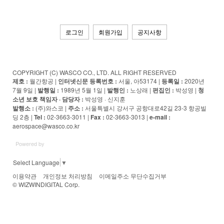
로그인
회원가입
공지사항
COPYRIGHT (C) WASCO CO., LTD. ALL RIGHT RESERVED
제호 :
월간항공 |
인터넷신문 등록번호 :
서울, 아53174 |
등록일 :
2020년
7월 9일 |
발행일 :
1989년 5월 1일 |
발행인 :
노상래 |
편집인 :
박성영 |
청
소년 보호 책임자 · 담당자
:
박성영 · 신지훈
발행소 :
(주)와스코 |
주소 :
서울특별시 강서구 공항대로42길 23-3 항공빌
딩 2층 |
Tel :
02-3663-3011 |
Fax :
02-3663-3013 |
e-mail :
aerospace@wasco.co.kr
Powered by
Select Language
▼
이용약관
개인정보 처리방침
이메일주소 무단수집거부
© WIZWINDIGITAL Corp.