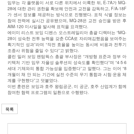
임무는 각 플랫폼이 서로 다른 위치에서 이륙한 뒤, E-7A가 MQ-
28에 대한 관리 권한을 확보해 안전과 교전을 감독하고, F/A-18F
가 센서 정보를 제공하는 방식으로 진행됐다. 표적 식별 정보는
참여 전력에 실시간 공유됐으며, MQ-28은 교전 승인을 받은 후
AIM-120 미사일을 발사해 표적을 요격했다.
에이미 리스트 보잉 디펜스 오스트레일리아 총괄 디렉터는 “MQ-
28이 성숙한 전투 능력을 갖춘 CCA로 자리매김했음을 보여주는
획기적인 성과”라며 “작전 효율을 높이는 동시에 비용과 전투기
조종사 위험을 줄일 수 있다”고 밝혔다.
콜린 밀러 보잉 팬텀웍스 총괄 부사장은 “개방형 표준과 정부 아
키텍처 기반 임무 자율성 솔루션의 성숙도를 확인했다”며 “4·5·6
세대 기체와의 통합 가능성을 입증했다”고 말했다. 그는 이어 “8
개월이 채 안 되는 기간에 실전 수준의 무기 통합과 시험·운용 체
계를 구현했다”고 덧붙였다.
이번 훈련은 보잉과 호주 왕립공군, 미 공군, 호주 산업계가 함께
참여한 협력 프로그램의 일환으로 수행됐다.
목록