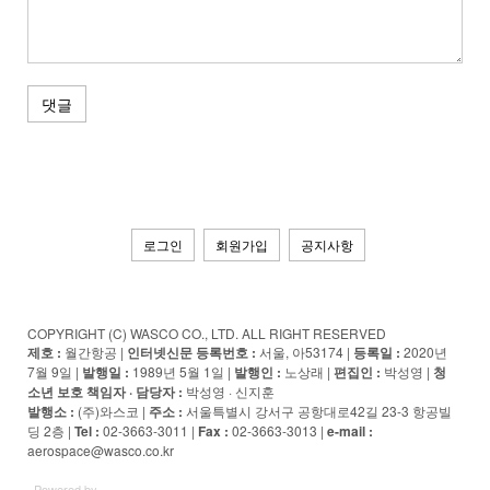
댓글
로그인
회원가입
공지사항
COPYRIGHT (C) WASCO CO., LTD. ALL RIGHT RESERVED
제호 :
월간항공 |
인터넷신문 등록번호 :
서울, 아53174 |
등록일 :
2020년
7월 9일 |
발행일 :
1989년 5월 1일 |
발행인 :
노상래 |
편집인 :
박성영 |
청
소년 보호 책임자 · 담당자
:
박성영 · 신지훈
발행소 :
(주)와스코 |
주소 :
서울특별시 강서구 공항대로42길 23-3 항공빌
딩 2층 |
Tel :
02-3663-3011 |
Fax :
02-3663-3013 |
e-mail :
aerospace@wasco.co.kr
Powered by