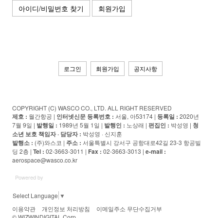
아이디/비밀번호 찾기
회원가입
로그인
회원가입
공지사항
COPYRIGHT (C) WASCO CO., LTD. ALL RIGHT RESERVED
제호 :
월간항공 |
인터넷신문 등록번호 :
서울, 아53174 |
등록일 :
2020년
7월 9일 |
발행일 :
1989년 5월 1일 |
발행인 :
노상래 |
편집인 :
박성영 |
청
소년 보호 책임자 · 담당자
:
박성영 · 신지훈
발행소 :
(주)와스코 |
주소 :
서울특별시 강서구 공항대로42길 23-3 항공빌
딩 2층 |
Tel :
02-3663-3011 |
Fax :
02-3663-3013 |
e-mail :
aerospace@wasco.co.kr
Powered by
Select Language
▼
이용약관
개인정보 처리방침
이메일주소 무단수집거부
© WIZWINDIGITAL Corp.