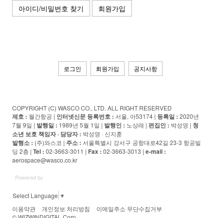
아이디/비밀번호 찾기
회원가입
로그인
회원가입
공지사항
COPYRIGHT (C) WASCO CO., LTD. ALL RIGHT RESERVED
제호 :
월간항공 |
인터넷신문 등록번호 :
서울, 아53174 |
등록일 :
2020년
7월 9일 |
발행일 :
1989년 5월 1일 |
발행인 :
노상래 |
편집인 :
박성영 |
청
소년 보호 책임자 · 담당자
:
박성영 · 신지훈
발행소 :
(주)와스코 |
주소 :
서울특별시 강서구 공항대로42길 23-3 항공빌
딩 2층 |
Tel :
02-3663-3011 |
Fax :
02-3663-3013 |
e-mail :
aerospace@wasco.co.kr
Powered by
Select Language
▼
이용약관
개인정보 처리방침
이메일주소 무단수집거부
© WIZWINDIGITAL Corp.