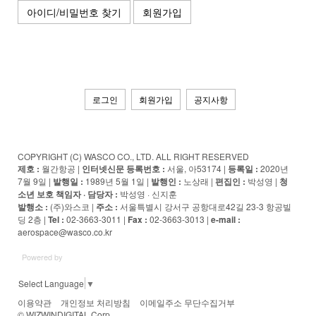
아이디/비밀번호 찾기
회원가입
로그인
회원가입
공지사항
COPYRIGHT (C) WASCO CO., LTD. ALL RIGHT RESERVED
제호 :
월간항공 |
인터넷신문 등록번호 :
서울, 아53174 |
등록일 :
2020년
7월 9일 |
발행일 :
1989년 5월 1일 |
발행인 :
노상래 |
편집인 :
박성영 |
청
소년 보호 책임자 · 담당자
:
박성영 · 신지훈
발행소 :
(주)와스코 |
주소 :
서울특별시 강서구 공항대로42길 23-3 항공빌
딩 2층 |
Tel :
02-3663-3011 |
Fax :
02-3663-3013 |
e-mail :
aerospace@wasco.co.kr
Powered by
Select Language
▼
이용약관
개인정보 처리방침
이메일주소 무단수집거부
© WIZWINDIGITAL Corp.